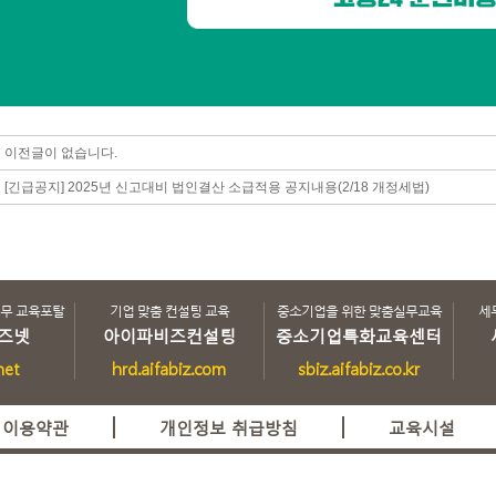
이전글이 없습니다.
[긴급공지] 2025년 신고대비 법인결산 소급적용 공지내용(2/18 개정세법)
세무 교육포탈
기업 맞춤 컨설팅 교육
중소기업을 위한 맞춤실무교육
세
즈넷
아이파비즈컨설팅
중소기업특화교육센터
net
hrd.aifabiz.com
sbiz.aifabiz.co.kr
이용약관
개인정보 취급방침
교육시설